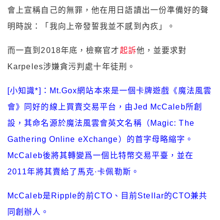
會上宣稱自己的無罪，他在用日語讀出一份準備好的聲
明時說：「我向上帝發誓我並不感到內疚」。
而一直到2018年底，檢察官才
起訴
他，並要求對
Karpeles涉嫌貪污判處十年徒刑。
[小知識*]：Mt.Gox網站本來是一個卡牌遊戲《魔法風雲
會》同好的線上買賣交易平台，由Jed McCaleb所創
設，其命名源於魔法風雲會英文名稱（Magic: The
Gathering Online eXchange）的首字母略縮字。
McCaleb後將其轉變爲一個比特幣交易平臺，並在
2011年將其賣給了馬克·卡佩勒斯。
McCaleb是Ripple的前CTO、目前Stellar的CTO兼共
同創辦人。