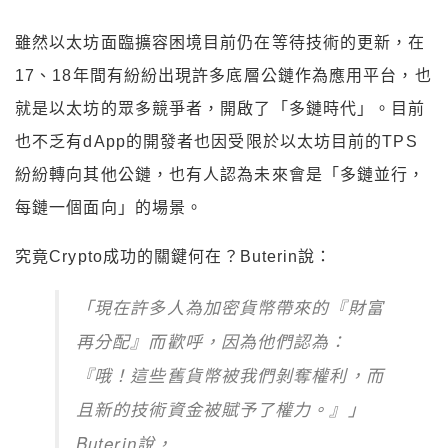
雖然以太坊面臨擴容困境目前仍在等待技術的更新，在
17、18年間有紛紛出現許多底層公鏈作為應用平台，也
就是以太坊的眾多競爭者，開啟了「多鏈時代」。目前
也不乏有dApp的開發者也因受限於以太坊目前的TPS
紛紛轉向其他公鏈，也有人認為未來會是「多鏈並行，
每鏈一個面向」的場景。
究竟Crypto成功的關鍵何在？Buterin說：
「現在許多人為加密貨幣帶來的『財富
再分配』而歡呼，因為他們認為：
『哦！這些舊貨幣被我們剝奪權利，而
且新的技術資金被賦予了權力。』」
Buterin說，