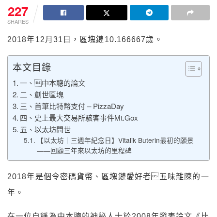
227
SHARES
2018年12月31日，區塊鏈10.166667歲。
本文目錄
一、中本聰的論文
二、創世區塊
三、首筆比特幣支付 – PizzaDay
四、史上最大交易所駭客事件Mt.Gox
五、以太坊問世
【以太坊｜三週年紀念日】Vitalik Buterin最初的願景
——回顧三年來以太坊的里程碑
2018年是個令密碼貨幣、區塊鏈愛好者五味雜陳的一
年。
在一位自稱為中本聰的神秘人士於2008年發表論文《比