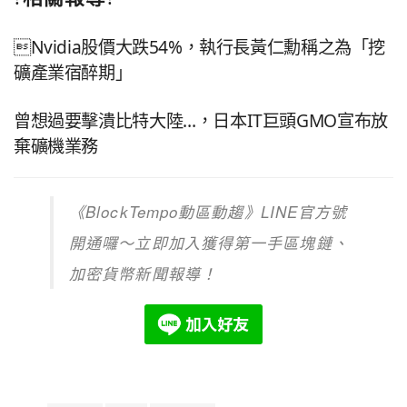
Nvidia股價大跌54%，執行長黃仁勳稱之為「挖
礦產業宿醉期」
曾想過要擊潰比特大陸…，日本IT巨頭GMO宣布放
棄礦機業務
《
BlockTempo
動區動趨》
LINE
官方號
開通囉～立即加入獲得第一手區塊鏈、
加密貨幣新聞報導！