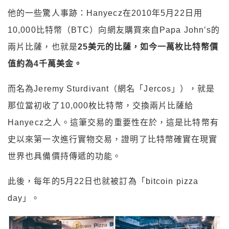
他的一些驚人事跡：
Hanyecz
在
2010
年5月22日用
10,000
比特幣（
BTC
）向網友購買來自
Papa John’s
的
兩片比薩，也就是
25美元的比薩，如今一萬枚比特幣價
值約為4千萬美金。
而名為Jeremy Sturdivant（
網名「
Jercos
」），就是
那位當初收了
10,000
枚比特幣，交換兩片比薩給
Hanyecz
之人。
這筆交易的重要性在於，這是比特幣有
史以來第一次進行實物交易，證明了比特幣確實在現實
世界也具備價持傳遞的功能。
此後，每年的
5
月
22
日也就被訂為「
bitcoin pizza
day
」。