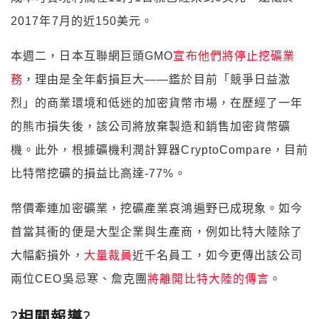
2017年7月的近150美元。
本週二，日本互聯網巨頭GMO
宣布他們將停止挖礦業
務
，理由是全年虧損巨大——鑑於目前「競爭日益激
烈」的商業環境和低迷的加密貨幣市場，在歷經了一年
的熊市損失後，該公司將放棄製造和銷售加密貨幣礦
機。此外，根據礦機利潤計算器CryptoCompare，目前
比特幣挖礦的損益比高達-77%。
幣價牽連加密礦業，挖礦產業哀鴻遍野已成現象。如今
首當其衝的便是大型企業與生產商，例如比特大陸除了
大幅虧損外，
大量裁員
近千名員工，如今更傳出該公司
兩位CEO吳忌寒、詹克團
將離開比特大陸的傳言
。
?
相關報導
?