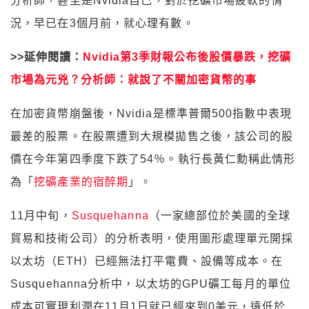
分析師，甚至是Nvidia自己，對於挖礦市場疲軟的情
況，早已在3個月前，就心理有數。
>>延伸閱讀：
Nvidia第3季財報公布後股價暴跌，挖礦
市場為元兇？分析師：就說了不關加密貨幣的事
在加密貨幣崩盤後，Nvidia是標準普爾500指數中表現
最差的股票。在股票遭到大規模拋售之後，該公司的股
價在今年第四季度下跌了54％。執行長黃仁勳稱此情形
為「
挖礦產業的宿醉期
」。
11月中旬，
Susquehanna
（一家總部位於美國的全球
貿易和技術公司）的分析表明，使用圖形處理單元開採
以太坊（ETH）已經無法打平電費、設備等成本。在
Susquehanna分析中，以太坊的GPU礦工每月的單位
成本可實現利潤在11月1日就已經來到0美元，遠低於