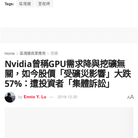
Tags:
區塊鏈
里程碑
Home
區塊鏈商業應用
挖礦
Nvidia曾稱GPU需求降與挖礦無
關，如今股價「受礦災影響」大跌
57%：遭投資者「集體訴訟」
A
by
Ennio Y. Lu
2018-12-30
A