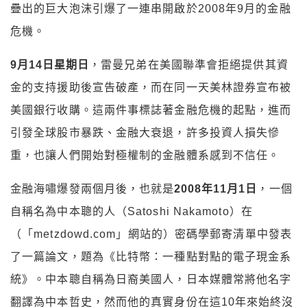
疊出的巨大泡沫引爆了一連串開啟於
2008
年
9
月的金融
危機。
9月14
日星期日
，
雷曼兄弟
在
美國聯準會
拒絕提供其資
金的支持援助後宣告破產，而在同一天
美林證券
宣布被
美國銀行
收購。這兩件事標誌著金融危機的起點，
進而
引發全球股市暴跌、金融大衰退，許多投資人損失慘
重，也讓人們開始對極權制的金融體系感到不信任。
金融海嘯爆發兩個月後，也就是
2008年11月1
日
，一個
自稱名為中本聰的人（
Satoshi Nakamoto
）在
（「
metzdowd.com
」網站的）
密碼學
郵寄清單
中發表
了一篇論文，題為《比特幣：一種點對點的電子現金系
統》。中本聰自稱為日裔美國人，日本媒體常將他名字
翻譯為
中本哲史
，然而他的真實身份在這
10
年來始終沒