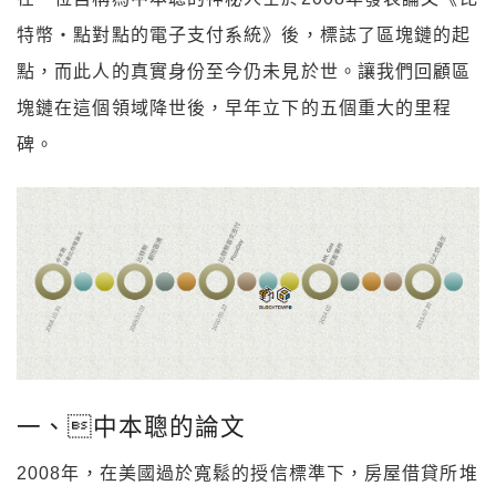
特幣・點對點的電子支付系統》後，標誌了區塊鏈的起
點，而此人的真實身份至今仍未見於世。讓我們回顧區
塊鏈在這個領域降世後，早年立下的五個重大的里程
碑。
一、中本聰的論文
2008
年，在美國過於寬鬆的授信標準下，房屋借貸所堆