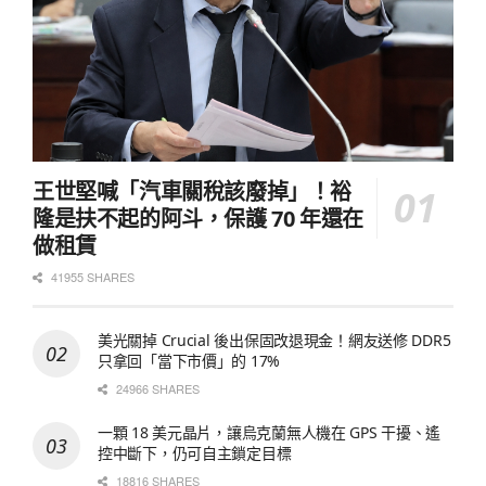
王世堅喊「汽車關稅該廢掉」！裕
隆是扶不起的阿斗，保護 70 年還在
做租賃
41955 SHARES
美光關掉 Crucial 後出保固改退現金！網友送修 DDR5
只拿回「當下市價」的 17%
24966 SHARES
一顆 18 美元晶片，讓烏克蘭無人機在 GPS 干擾、遙
控中斷下，仍可自主鎖定目標
18816 SHARES