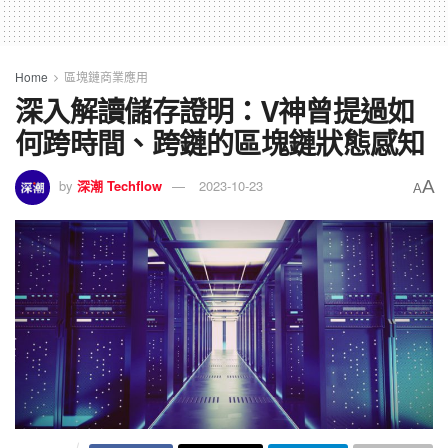
Home
區塊鏈商業應用
深入解讀儲存證明：V神曾提過如
何跨時間、跨鏈的區塊鏈狀態感知
A
by
深潮 Techflow
2023-10-23
A