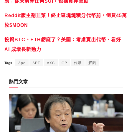
應：從未清算任何SUI，包括質押獎勵
Reddit版主割韭菜！終止區塊鏈積分代幣前，倒貨45萬
枚$MOON
投資BTC、ETH虧麻了？美圖：考慮賣出代幣、看好
AI 成增長新動力
Tags:
Ape
APT
AXS
OP
代幣
解鎖
熱門文章