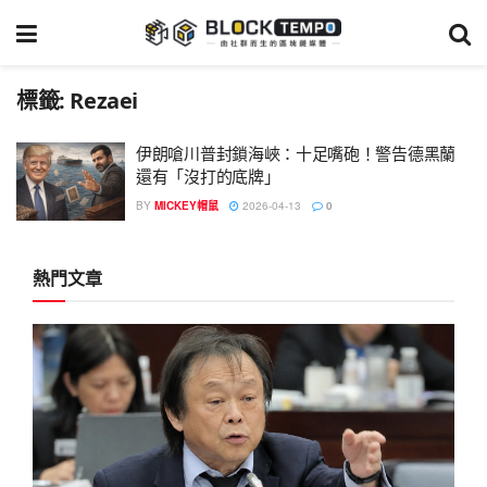
標籤:
Rezaei
伊朗嗆川普封鎖海峽：十足嘴砲！警告德黑蘭
還有「沒打的底牌」
BY
MICKEY帽鼠
2026-04-13
0
熱門文章