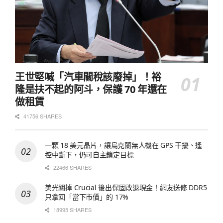
王世堅喊「汽車關稅該廢掉」！裕
隆是扶不起的阿斗，保護 70 年還在
做租賃
41756 SHARES
一顆 18 美元晶片，讓烏克蘭無人機在 GPS 干擾、遙
控中斷下，仍可自主鎖定目標
22466 SHARES
美光關掉 Crucial 後出保固改退現金！網友送修 DDR5
只拿回「當下市價」的 17%
18995 SHARES