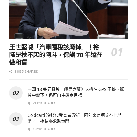
王世堅喊「汽車關稅該廢掉」！裕
隆是扶不起的阿斗，保護 70 年還在
做租賃
38035 SHARES
一顆 18 美元晶片，讓烏克蘭無人機在 GPS 干擾、遙
控中斷下，仍可自主鎖定目標
21123 SHARES
Coldcard 冷錢包受害者淚訴：四年來每週定存比特
幣，一夜歸零求助無門
12592 SHARES