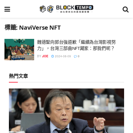
標籤:
NaviVerse NFT
魏德聖向郭台強道歉「繼續為台灣影視努
力」，台灣三部曲NFT藏家：那我們呢？
BY
JOE
2024-08-09
0
熱門文章