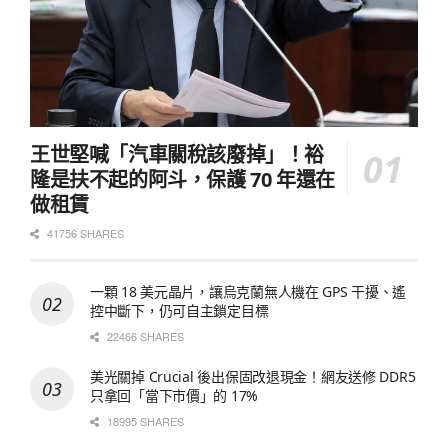
王世堅喊「汽車關稅該廢掉」！裕
隆是扶不起的阿斗，保護 70 年還在
做租賃
41756 SHARES
一顆 18 美元晶片，讓烏克蘭無人機在 GPS 干擾、遙
控中斷下，仍可自主鎖定目標
22466 SHARES
美光關掉 Crucial 後出保固改退現金！網友送修 DDR5
只拿回「當下市價」的 17%
18995 SHARES