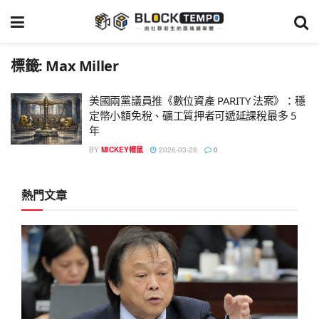
標籤:
Max Miller
美國兩黨議員推《數位資產 PARITY 法案》：穩
定幣小額免稅、礦工質押者可遞延課稅最多 5
年
BY
MICKEY帽鼠
2026-03-28
0
熱門文章