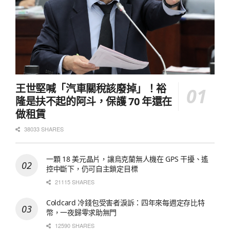
王世堅喊「汽車關稅該廢掉」！裕
隆是扶不起的阿斗，保護 70 年還在
做租賃
38033 SHARES
一顆 18 美元晶片，讓烏克蘭無人機在 GPS 干擾、遙
控中斷下，仍可自主鎖定目標
21115 SHARES
Coldcard 冷錢包受害者淚訴：四年來每週定存比特
幣，一夜歸零求助無門
12590 SHARES