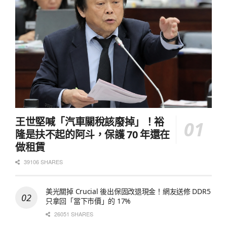
王世堅喊「汽車關稅該廢掉」！裕
隆是扶不起的阿斗，保護 70 年還在
做租賃
39106 SHARES
美光關掉 Crucial 後出保固改退現金！網友送修 DDR5
只拿回「當下市價」的 17%
26051 SHARES