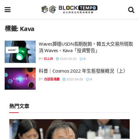
標籤:
Kava
Waves算穩USDN長期脫鉤，韓五大交易所現取
消 Waves、Kava「投資警告」
BY
ELLIS
2023-05-23
0
科普｜Cosmos 2022 年生態發展概況（上）
BY
白話區塊鏈
2022-09-26
0
熱門文章