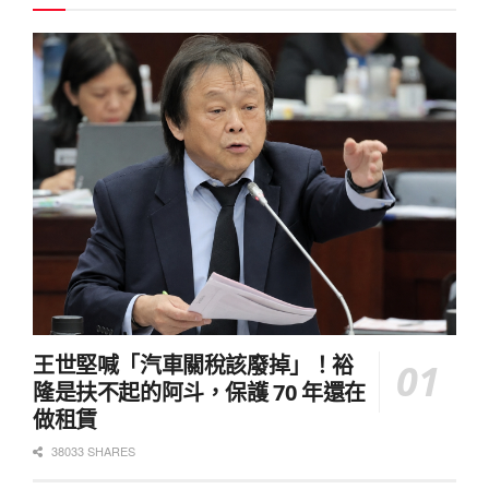
王世堅喊「汽車關稅該廢掉」！裕
隆是扶不起的阿斗，保護 70 年還在
做租賃
38033 SHARES