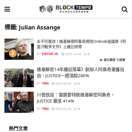
標籤:
Julian Assange
永不可篡改！維基解密阿桑奇將用Ordinals協議將《阿
富汗戰爭文件》上鏈比特幣
BY
EDITOR JR.
2024-12-08
0
搶先觀看 已解鎖
維基解密14年纏訟落幕》創辦人阿桑奇重獲自
由，JUSTICE一週漲超280%
BY
TING
2024-06-26
0
川普放話：當選要特赦維基解密阿桑奇，
JUSTICE 暴漲 414%
BY
TING
2024-05-28
0
熱門文章