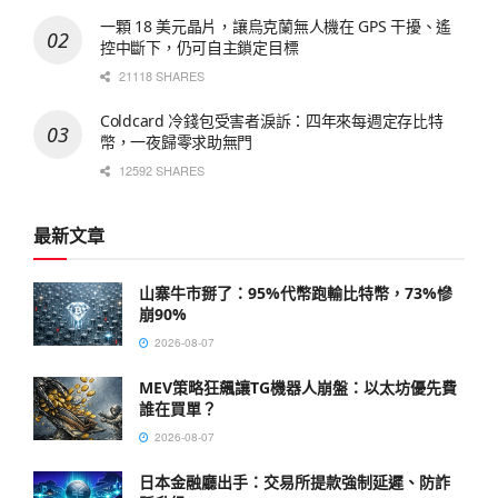
一顆 18 美元晶片，讓烏克蘭無人機在 GPS 干擾、遙
控中斷下，仍可自主鎖定目標
21118 SHARES
Coldcard 冷錢包受害者淚訴：四年來每週定存比特
幣，一夜歸零求助無門
12592 SHARES
最新文章
山寨牛市掰了：95%代幣跑輸比特幣，73%慘
崩90%
2026-08-07
MEV策略狂飆讓TG機器人崩盤：以太坊優先費
誰在買單？
2026-08-07
日本金融廳出手：交易所提款強制延遲、防詐