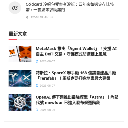
Coldcard 冷錢包受害者淚訴：四年來每週定存比特
幣，一夜歸零求助無門
12518 SHARES
最新文章
MetaMask 推出「Agent Wallet」！支援 AI
自主 DeFi 交易，守護模式防禦鏈上風險
2026-08-07
特斯拉、SpaceX 聯手砸 168 億鎂自建晶片廠
「Terafab」！馬斯克要打造地表最大建築
2026-08-07
OpenAI 傳下週推出最強模型「Astra」！內部
代號 mewfour 已進入發布候選階段
2026-08-06