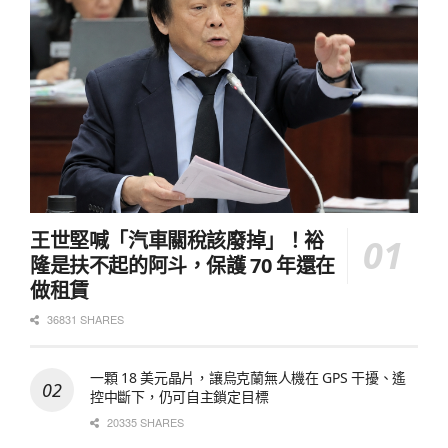
王世堅喊「汽車關稅該廢掉」！裕
隆是扶不起的阿斗，保護 70 年還在
做租賃
36831 SHARES
一顆 18 美元晶片，讓烏克蘭無人機在 GPS 干擾、遙
控中斷下，仍可自主鎖定目標
20335 SHARES