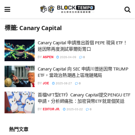
標籤:
Canary Capital
Canary Capital 申請推出首個 PEPE 現貨 ETF！
迷因幣再度測試華爾街胃口
BY
ASPEN
2026-04-09
0
Canary Capital 向 SEC 申請川普迷因幣 TRUMP
ETF，當政治熱潮遇上區塊鏈賭局
BY
JOE
2025-08-27
0
首檔NFT型ETF》Canary Capital提交PENGU ETF
申請，分析師痛批：加密貨幣ETF就是個笑話
BY
EDITOR JR.
2025-03-22
0
熱門文章