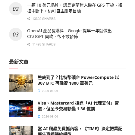
一顆 18 美元晶片，讓烏克蘭無人機在 GPS 干擾、遙
控中斷下，仍可自主鎖定目標
13302 SHARES
OpenAI 產品長爆料：Google 提早一年就做出
ChatGPT 同款，卻不敢發佈
11493 SHARES
最新文章
熊底到了？比特幣礦企 PowerCompute 以
307 BTC 再融資 1800 萬美元
2026-08-06
Visa、Mastercard 搶進「AI 代理支付」管
道，但至今交易額僅 1.36 億鎂
2026-08-06
當 AI 爬蟲免費抓內容，《TIME》決定把業配
廣告直接餵給模型