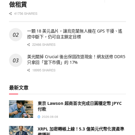
做租賃
41756 SHARES
一顆 18 美元晶片，讓烏克蘭無人機在 GPS 干擾、遙
控中斷下，仍可自主鎖定目標
22466 SHARES
美光關掉 Crucial 後出保固改退現金！網友送修 DDR5
只拿回「當下市價」的 17%
18995 SHARES
最新文章
東京 Lawson 超商首次完成日圓穩定幣 JPYC
付款
2026-08-08
XRPL 加密轉帳上線！5.3 億美元代幣化資產準
備隱形