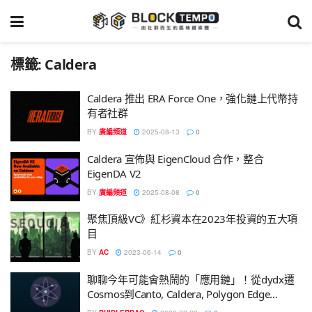
標籤:
Caldera
Caldera 推出 ERA Force One，強化鏈上代幣持
有者社群
BY
廣編頻道
2025-08-13
0
Caldera 宣佈與 EigenCloud 合作，整合
EigenDA V2
BY
廣編頻道
2025-08-08
0
聚焦頂級VC》紅杉資本在2023年投資的五大項
目
BY
AC
2023-06-14
0
聊聊今年可能會熱鬧的「應用鏈」！從dydx遷
Cosmos到Canto, Caldera, Polygon Edge…