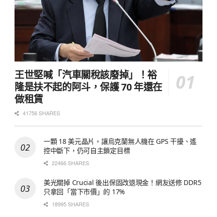
王世堅喊「汽車關稅該廢掉」！裕
隆是扶不起的阿斗，保護 70 年還在
做租賃
41756 SHARES
一顆 18 美元晶片，讓烏克蘭無人機在 GPS 干擾、遙
控中斷下，仍可自主鎖定目標
22466 SHARES
美光關掉 Crucial 後出保固改退現金！網友送修 DDR5
只拿回「當下市價」的 17%
18995 SHARES