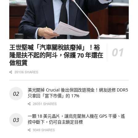
王世堅喊「汽車關稅該廢掉」！裕
隆是扶不起的阿斗，保護 70 年還在
做租賃
39106 SHARES
美光關掉 Crucial 後出保固改退現金！網友送修 DDR5
只拿回「當下市價」的 17%
26051 SHARES
一顆 18 美元晶片，讓烏克蘭無人機在 GPS 干擾、遙
控中斷下，仍可自主鎖定目標
9349 SHARES